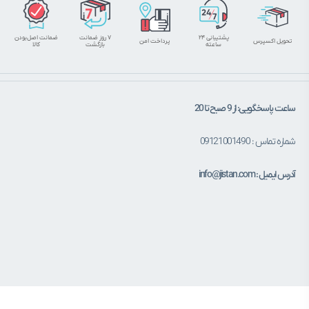
پشتیبانی ۲۴
۷ روز ضمانت
ضمانت اصل‌بودن
تحویل اکسپرس
پرداخت امن
ساعته
بازگشت
کالا
ساعت پاسخگویی: از 9 صبح تا 20
شماره تماس : 09121001490
آدرس ایمیل : info@jistan.com