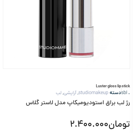
Luster gloss lip stick
.
sbl
دسته
studiomakeup
,
آرایشی
,
لب
رژ لب براق استودیومیکاپ مدل لاستر گلاس
تومان
۲.۴۰۰.۰۰۰