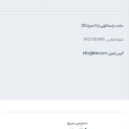
ساعت پاسخگویی: از 9 صبح تا 20
شماره تماس : 09121001490
آدرس ایمیل : info@jistan.com
دسترسی سریع