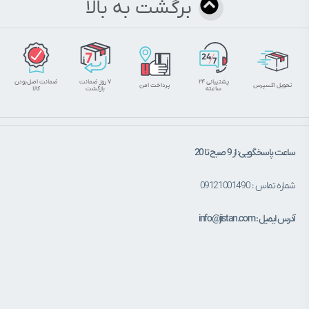
برگشت به بالا
پشتیبانی ۲۴
۷ روز ضمانت
ضمانت اصل‌بودن
تحویل اکسپرس
پرداخت امن
ساعته
بازگشت
کالا
ساعت پاسخگویی: از 9 صبح تا 20
شماره تماس : 09121001490
آدرس ایمیل : info@jistan.com