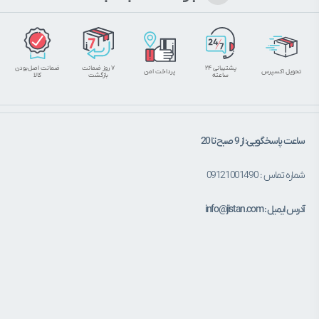
پشتیبانی ۲۴
۷ روز ضمانت
ضمانت اصل‌بودن
تحویل اکسپرس
پرداخت امن
ساعته
بازگشت
کالا
ساعت پاسخگویی: از 9 صبح تا 20
شماره تماس : 09121001490
آدرس ایمیل : info@jistan.com